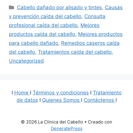
Categorías
Cabello dañado por alisado y tintes
,
Causas
y prevención caída del cabello
,
Consulta
profesional caída del cabello
,
Mejores
productos caída del cabello
,
Mejores productos
para cabello dañado
,
Remedios caseros caída
del cabello
,
Tratamientos caída del cabello
,
Uncategorized
I
Home
I
Términos y condiciones
I
Tratamiento
de datos
I
Quienes Somos
I
Contáctenos
I
© 2026 La Clínica del Cabello
• Creado con
GeneratePress