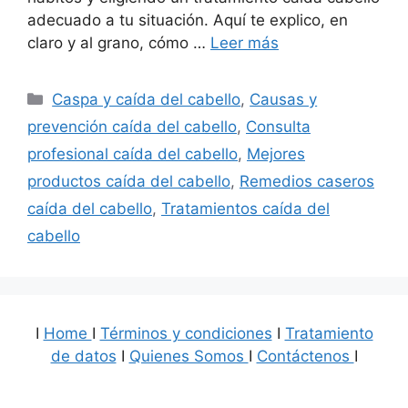
adecuado a tu situación. Aquí te explico, en
claro y al grano, cómo …
Leer más
Categorías
Caspa y caída del cabello
,
Causas y
prevención caída del cabello
,
Consulta
profesional caída del cabello
,
Mejores
productos caída del cabello
,
Remedios caseros
caída del cabello
,
Tratamientos caída del
cabello
I
Home
I
Términos y condiciones
I
Tratamiento
de datos
I
Quienes Somos
I
Contáctenos
I